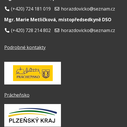
(+420) 724 181 019
horazdovicko@seznam.cz
Mgr. Marie Metličková, místopředsedkyně DSO
(+420) 728 214 802
horazdovicko@seznam.cz
Podrobné kontakty
Prácheňsko