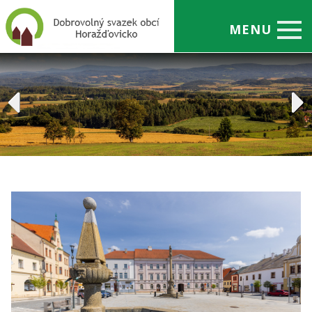
MENU
Úvod
O nás
Odpady
Projekty
Členské obce
Úřední deska
Zajímavosti
Kontakty