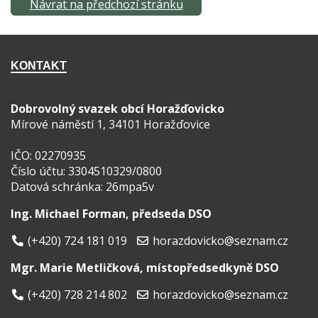
Návrat na předchozí stránku
KONTAKT
Dobrovolný svazek obcí Horažďovicko
Mírové náměstí 1, 34101 Horažďovice
IČO: 02270935
Číslo účtu: 3304510329/0800
Datová schránka: 26mpa5v
Ing. Michael Forman, předseda DSO
(+420) 724 181 019
horazdovicko@seznam.cz
Mgr. Marie Metličková, místopředsedkyně DSO
(+420) 728 214 802
horazdovicko@seznam.cz