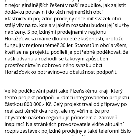
z nejoriginálnějších řešení v naší republice, jak zajistit
dodávku potravin i do těch nejmenších obcí.
Vlastnictvím pojízdné prodejny chce mít svazek obcí
stálý vliv na to, kde a v jakém rozsahu budou její služby
nabízeny. S pojízdnými prodejnami v regionu
Horažďovicka máme dlouholeté zkušenosti, protože
fungují v regionu téměř 30 let. Starostům obcí a všem,
kteří se na projektu podíleli je potřebné poděkovat, že
našli odvahu a rozhodli se takovým způsobem
prostřednictvím dobrovolného svazku obcí
Horažďovicko potravinovou obslužnost podpořit.
Velké poděkování patří také Plzeňskému kraji, který
tento projekt podpořil v rámci integrovaného projektu
částkou 800 000,- Kč. Celý projekt trval od přípravy po
realizaci téměř dva roky, ale my věříme, že pro
obyvatele našeho regionu je přínosem a zároveň
inspirací. Na stránkách provozovatele vidíte aktuální
rozpis zastávek pojízdné prodejny a také telefonní číslo